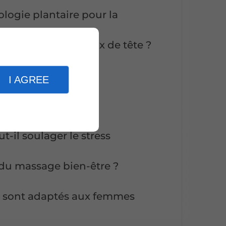
xologie plantaire pour la
ficace contre les maux de tête ?
I AGREE
staden
il soulager le stress
 du massage bien-être ?
e sont adaptés aux femmes